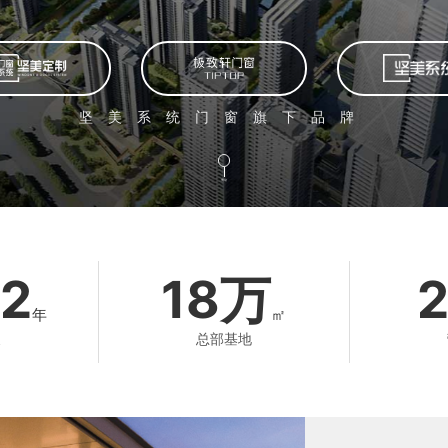
坚美系统门窗旗下品牌
滑动
2
18万
年
㎡
展
总部基地