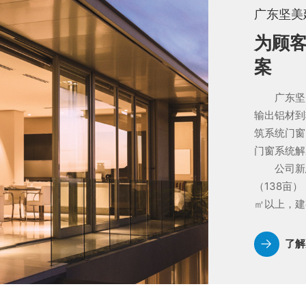
广东坚美
为顾
案
广东坚美
输出铝材到
筑系统门窗
门窗系统解
公司新总
（138亩
㎡以上，建
了解