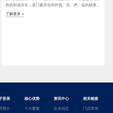
然的和谐共生，是门窗开合间对风、光、声、温的精准掌
控。当美式田园的自由浪漫，遇见来自中国的严苛工艺。
了解更多 »
坚美门窗系统“中国品质，高端应用”，在这幢美国田园别
墅中的极致演绎。一种门
于坚美
核心优势
资讯中心
相关链接
司简介
十大要素
企业动态
门店查询