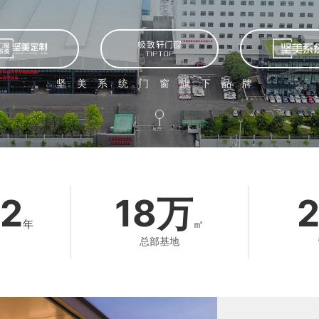
坚美系统门窗旗下品牌
滑动
2
18万
年
㎡
展
总部基地