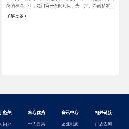
然的和谐共生，是门窗开合间对风、光、声、温的精准掌
控。当美式田园的自由浪漫，遇见来自中国的严苛工艺。
了解更多 »
坚美门窗系统“中国品质，高端应用”，在这幢美国田园别
墅中的极致演绎。一种门
于坚美
核心优势
资讯中心
相关链接
司简介
十大要素
企业动态
门店查询