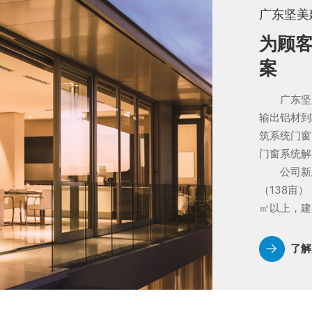
广东坚美
为顾
案
广东坚美
输出铝材到
筑系统门窗
门窗系统解
公司新总
（138亩
㎡以上，建
了解