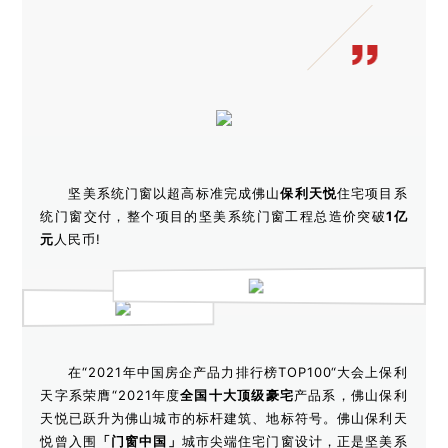
坚美系统门窗以超高标准完成佛山
保利天悦
住宅项目系
统门窗交付，整个项目的坚美系统门窗工程总造价突破
1亿
元
人民币!
在“2021年中国房企产品力排行榜TOP100“大会上保利
天字系荣膺“2021年度
全国十大顶级豪宅
产品系，佛山保利
天悦已跃升为佛山城市的标杆建筑、地标符号。佛山保利天
悦曾入围
「门窗中国」
城市尖端住宅门窗设计，正是坚美系