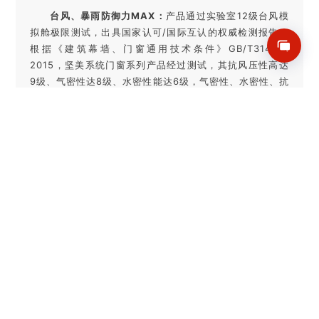
台风、暴雨防御力MAX：
产品通过实验室12级台风模
拟舱极限测试，出具国家认可/国际互认的权威检测报告。
根据《建筑幕墙、门窗通用技术条件》GB/T31433-
2015，坚美系统门窗系列产品经过测试，其抗风压性高达
9级、气密性达8级、水密性能达6级，气密性、水密性、抗
风压性均超过国家标准，出具国家认可/国际互认的权威检
测报告。
“图书馆模式”降噪
给家装上“声学护盾”
：坚美系统门窗系列产品采用汽车
级复合胶条+中空夹胶玻璃设计，通过实验室检测，其空气
隔声性能高达4级，优于五星级酒店静音标准。坚美系统门
窗有效降噪率达80%。