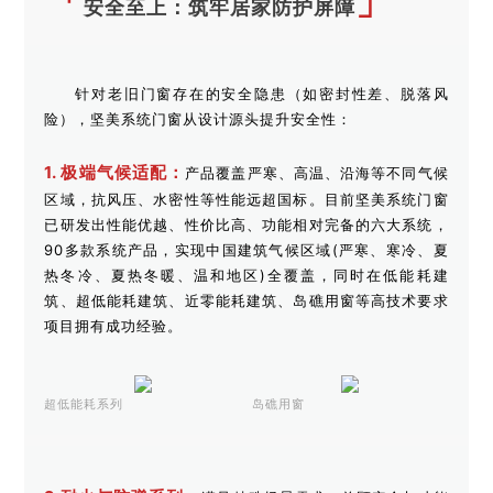
「
」
安全至上：筑牢居家防护屏障
针对老旧门窗存在的安全隐患（如密封性差、脱落风
险），坚美系统门窗从设计源头提升安全性：
1. 极端气候适配：
产品覆盖严寒、高温、沿海等不同气候
区域，抗风压、水密性等性能远超国标。目前坚美系统门窗
已研发出性能优越、性价比高、功能相对完备的六大系统，
90多款系统产品，实现中国建筑气候区域(严寒、寒冷、夏
热冬冷、夏热冬暖、温和地区)全覆盖，同时在低能耗建
筑、超低能耗建筑、近零能耗建筑、岛礁用窗等高技术要求
项目拥有成功经验。
超低能耗系列
岛礁用窗