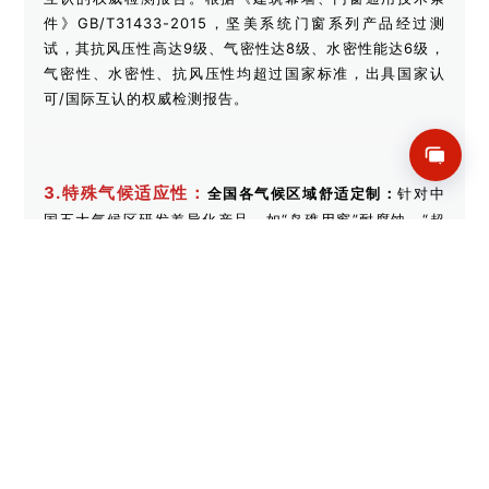
件》GB/T31433-2015，坚美系统门窗系列产品经过测
试，其抗风压性高达9级、气密性达8级、水密性能达6级，
气密性、水密性、抗风压性均超过国家标准，出具国家认
可/国际互认的权威检测报告。
3.特殊气候适应性：
全国各气候区域舒适定制：
针对中
国五大气候区研发差异化产品，如“岛礁用窗”耐腐蚀、“超
低能耗系列”极致保温。
「
」
绿色基因：智能生产低碳实践