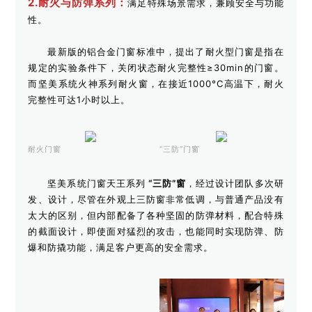
2.耐火与防弹系列：
满足特殊场景需求，兼顾安全与功能
性。
最新版的铝合金门窗标准中，提出了耐火型门窗是指在
规定的实验条件下，关闭状态耐火完整性≥30min的门窗。
而
坚美
系统火神系列耐火窗，
在接近
1000°C
高温下
，
耐火
完整性
可达
1小时
以上
。
耐火门窗
“
三防”门窗
坚美系统门窗
天王系列
“三防”窗
，经过设计团队多次研
发、设计，尽管在外观上三防窗非常低调，与普通产品没有
太大的区别，但内部配备了各种坚固的防弹材料，配合特殊
的截面设计，即使面对猛烈的攻击，也能同时实现防弹、防
爆和防撬功能，满足客户更高的安全需求。