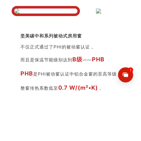
坚美碳中和系列被动式房用窗
不仅正式通过了PHI的被动窗认证，
B级
PHB
而且是保温节能级别达到
——
PHB
是PHI被动窗认证中铝合金窗的至高等级，
0.7 W/(m²•K)
整窗传热系数低至
，
保温节能性达到了极致，
标志着坚美在超低能耗门窗的研发领域
已达到国际先进水平。