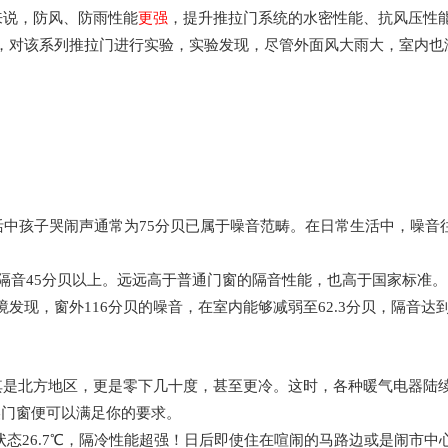
更强
来说，防风、防雨性能
，提升推拉门系统的水密性能、抗风压性
，对该系列推拉门进行实验，实验发现，尽管外面风大雨大，室内也
活中孩子哭闹声通常为75分贝已属于噪音范畴。在日常生活中，噪
隔音45分贝以上。远远高于普通门窗的隔音性能，也高于国家标准
发现，窗外116分贝的噪音，在室内能够减弱至62.3分贝，隔音达
其是北方地区，更是零下几十度，甚至更冷。这时，各种暖气电器陆
美门窗便可以满足你的要求。
温状态26.7℃，隔冷性能超强！日后即使住在喧闹的马路边或是闹市