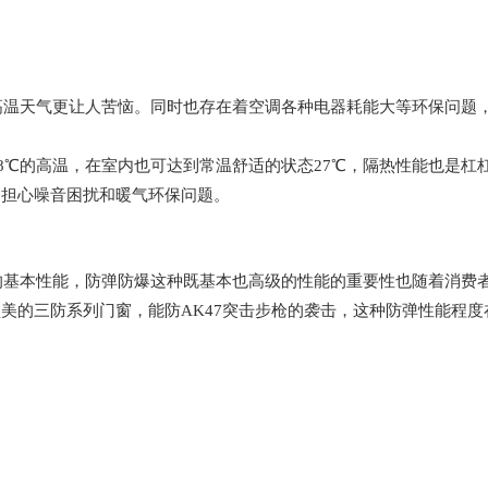
高温天气更让人苦恼。同时也存在着空调各种电器耗能大等环保问题
8℃的高温，在室内也可达到常温舒适的状态27℃，隔热性能也是杠
用担心噪音困扰和暖气环保问题。
的基本性能，防弹防爆这种既基本也高级的性能的重要性也随着消费
美的三防系列门窗，能防AK47突击步枪的袭击，这种防弹性能程