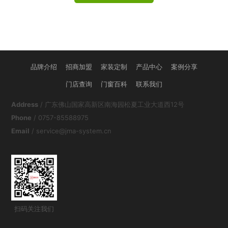
品牌介绍
招商加盟
家装定制
产品中心
案例分享
门店查询
门窗百科
联系我们
Address
/ 广东佛山国家高新区南海园松夏工业大道西12号
Phone
/ 0757-85588975
Email
/ service@jma-system.cn
扫码关注我们