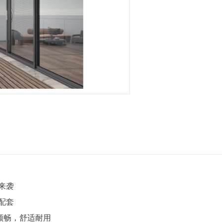
来袭
配套
顺畅，舒适耐用