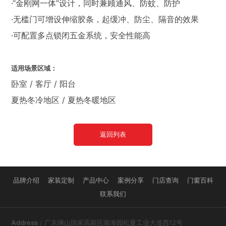
·“金刚网一体”设计，同时兼顾通风、防蚊、防护
·无槛门可增设伸缩胶条，起缓冲、防尘、隔音的效果
·可配置多点锁闭五金系统，安全性能高
适用场景区域：
卧室 / 客厅 / 阳台
夏热冬冷地区 / 夏热冬暖地区
返回列表
品牌介绍
家装定制
产品中心
案例分享
门店查询
门窗百科
联系我们
Address
/ 广东佛山国家高新区南海园松夏工业大道西12号