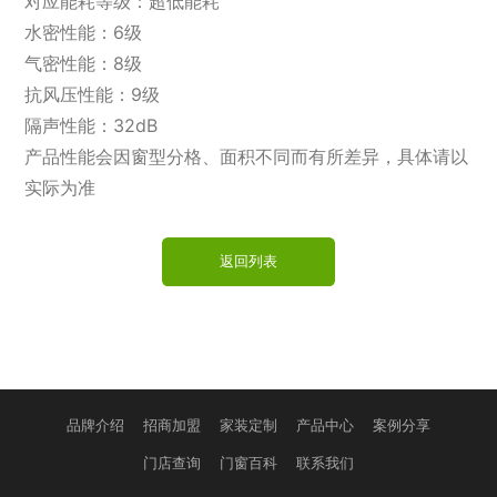
对应能耗等级：超低能耗
水密性能：6级
气密性能：8级
抗风压性能：9级
隔声性能：32dB
产品性能会因窗型分格、面积不同而有所差异，具体请以
实际为准
返回列表
品牌介绍
招商加盟
家装定制
产品中心
案例分享
门店查询
门窗百科
联系我们