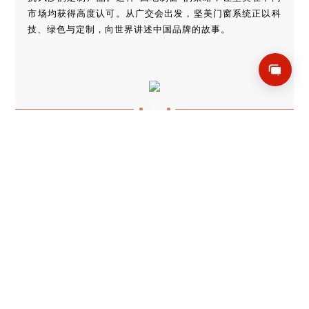
市场均获得高度认可。从广交会出发，坚美门窗系统正以科
技、绿色与定制，向世界讲述中国品牌的故事。
坚
美
上一条：
家装门窗用玻璃座谈会在坚美定制门窗召开！
下一条：
坚美门窗携手中国建研院打造“未来建筑”科研试验平台
返回