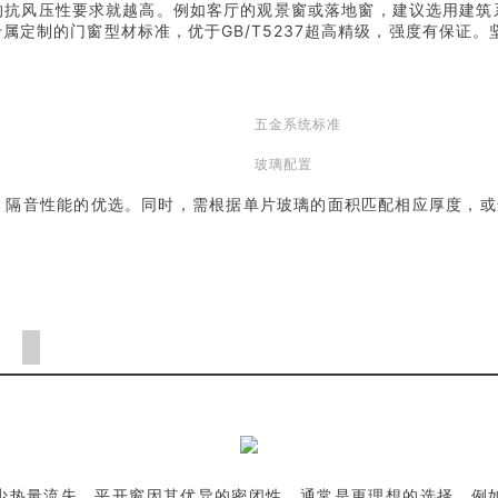
的抗风压性要求就越高。例如客厅的观景窗或落地窗，建议选用建筑
属定制的门窗型材标准，优于GB/T5237超高精级，强度有保证。
五金系统标准
玻璃配置
隔音性能的优选。同时，需根据单片玻璃的面积匹配相应厚度，或选
少热量流失。平开窗因其优异的密闭性，通常是更理想的选择。例