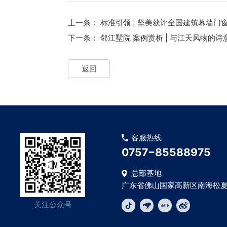
上一条：
标准引领 | 坚美获评全国建筑幕墙
下一条：
邻江墅院 案例赏析 | 与江天风物的诗
返回
客服热线
0757−85588975
总部基地
广东省佛山国家高新区南海松夏
关注公众号