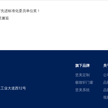
门窗先进标准化委员单位奖！
意邂逅
旗下品牌
关
坚美定制
公
极致轩门窗
品
工业大道西12号
坚美系统
品
视