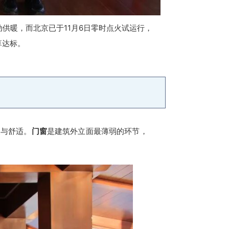
动供暖，而北京已于11月6日零时点火试运行，
算达标。
暖与舒适。
门窗
是建筑外立面最薄弱的环节，