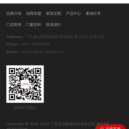
品牌介绍
招商加盟
家装定制
产品中心
案例分享
门店查询
门窗百科
联系我们
Address
/ 广东佛山国家高新区南海园松夏工业大道西12号
Phone
/ 0757-85588975
Email
/ service@jma-system.cn
扫码关注我们
Copyright © 2018-2026 广东坚美建筑科技有限公司
粤ICP备
在线客服