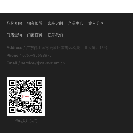
品牌介绍
招商加盟
家装定制
产品中心
案例分享
门店查询
门窗百科
联系我们
Address
/ 广东佛山国家高新区南海园松夏工业大道西12号
Phone
/ 0757-85588975
Email
/ service@jma-system.cn
扫码关注我们